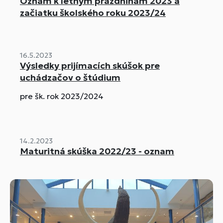
Oznam k letným prázdninám 2023 a
začiatku školského roku 2023/24
16.5.2023
Výsledky prijímacích skúšok pre
uchádzačov o štúdium
pre šk. rok 2023/2024
14.2.2023
Maturitná skúška 2022/23 - oznam