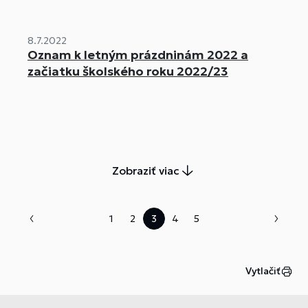
8.7.2022
Oznam k letným prázdninám 2022 a
začiatku školského roku 2022/23
Zobraziť viac
1
2
3
4
5
Vytlačiť