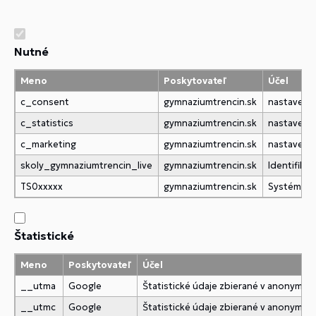
Nutné
Meno
Poskytovateľ
Účel
c_consent
gymnaziumtrencin.sk
nastavenie
c_statistics
gymnaziumtrencin.sk
nastavenie
c_marketing
gymnaziumtrencin.sk
nastavenie
skoly_gymnaziumtrencin_live
gymnaziumtrencin.sk
Identifik
TS0xxxxx
gymnaziumtrencin.sk
Systémová
Štatistické
Meno
Poskytovateľ
Účel
__utma
Google
Štatistické údaje zbierané v anonymne
__utmc
Google
Štatistické údaje zbierané v anonymne