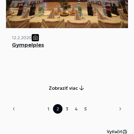
12.2.2020
Gympelples
Zobraziť viac
1
2
3
4
5
Vytlačiť