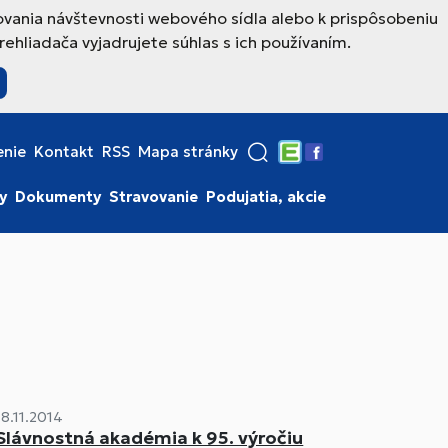
ovania návštevnosti webového sídla alebo k prispôsobeniu
hliadača vyjadrujete súhlas s ich používaním.
enie
Kontakt
RSS
Mapa stránky
Edupage
Facebook
y
Dokumenty
Stravovanie
Podujatia, akcie
18.11.2014
Slávnostná akadémia k 95. výročiu