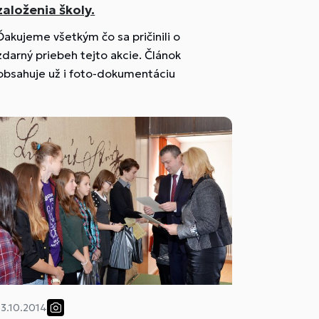
založenia školy.
Ďakujeme všetkým čo sa pričinili o
zdarný priebeh tejto akcie. Článok
obsahuje už i foto-dokumentáciu
13.10.2014