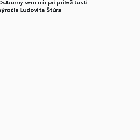
Odborný seminár pri príležitosti
výročia Ľudovíta Štúra