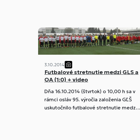
3.10.2014
Futbalové stretnutie medzi GLS a
OA (1:0) + video
Dňa 16.10.2014 (štvrtok) o 10,00 h sa v
rámci osláv 95. výročia založenia GĽŠ
uskutočnilo futbalové stretnutie medzi
GĽŠ a Obchodnou akadémiou na
štadióne AS TN na Sihoti.