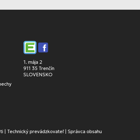
Edupage
Facebook
1. mája 2
911 35 Trenčín
SLOVENSKO
spechy
ti
|
Technický prevádzkovateľ
|
Správca obsahu