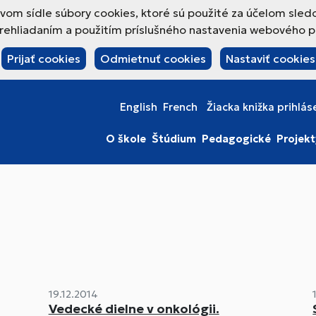
om sídle súbory cookies, ktoré sú použité za účelom sled
hliadaním a použitím príslušného nastavenia webového pre
Prijať cookies
Odmietnuť cookies
Nastaviť cookies
English
French
Žiacka knižka prihlás
O škole
Štúdium
Pedagogické
Projekt
19.12.2014
Vedecké dielne v onkológii.