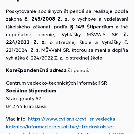
Poskytovanie sociálnych štipendií sa realizuje podľa
zákona
č. 245/2008 Z. z.
o výchove a vzdelávaní
(školského zákona), podľa
§ 149
Štipendium a iné
nepeňažné plnenie, Vyhlášky MŠVVaŠ SR
č.
224/2022 Z. z.
o strednej škole a Vyhlášky č.
221/2024 Z. z. MŠVVaM SR, ktorou sa mení a dopĺňa
vyhláška č. 224/2022 Z. z. o strednej škole.
Korešpondenčná adresa
štipendií:
Centrum vedecko-technických informácií SR
Sociálne štipendium
Staré grunty 52
842 44 Bratislava
Viac info:
https://www.cvtisr.sk/cvti-sr-vedecka-
kniznica/informacie-o-skolstve/stredoskolske-