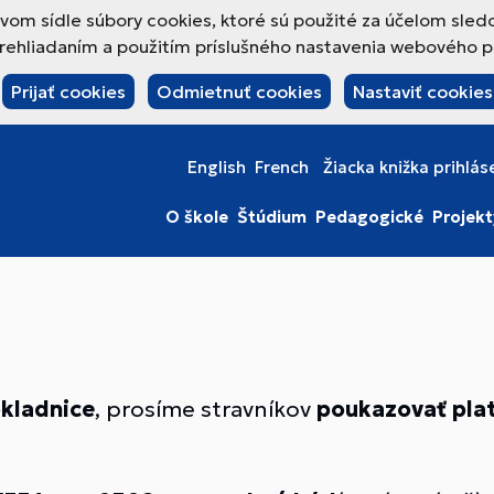
om sídle súbory cookies, ktoré sú použité za účelom sled
hliadaním a použitím príslušného nastavenia webového pre
Prijať cookies
Odmietnuť cookies
Nastaviť cookies
English
French
Žiacka knižka prihlás
O škole
Štúdium
Pedagogické
Projekt
okladnice
, prosíme stravníkov
poukazovať pla