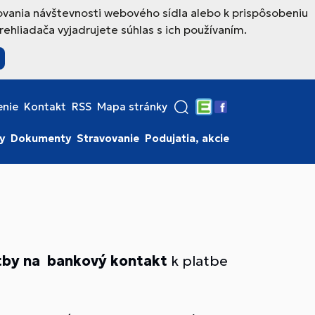
ovania návštevnosti webového sídla alebo k prispôsobeniu
hliadača vyjadrujete súhlas s ich používaním.
enie
Kontakt
RSS
Mapa stránky
Edupage
Facebook
y
Dokumenty
Stravovanie
Podujatia, akcie
tby na bankový kontakt
k platbe