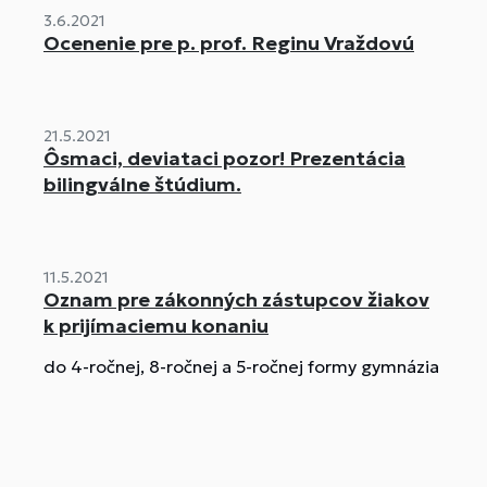
3.6.2021
Ocenenie pre p. prof. Reginu Vraždovú
21.5.2021
Ôsmaci, deviataci pozor! Prezentácia
bilingválne štúdium.
11.5.2021
Oznam pre zákonných zástupcov žiakov
k prijímaciemu konaniu
do 4-ročnej, 8-ročnej a 5-ročnej formy gymnázia