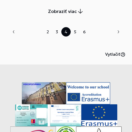
Zobraziť viac
2
3
4
5
6
Vytlačiť