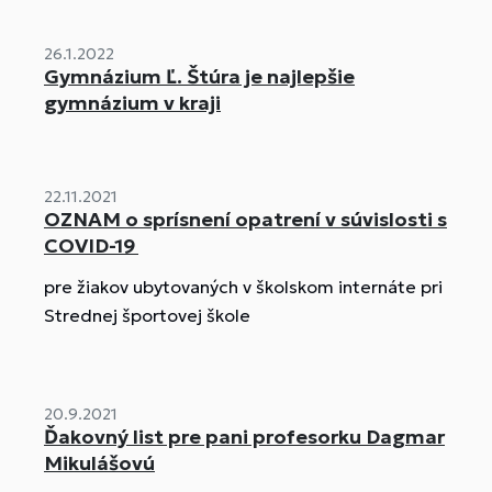
26.1.2022
Gymnázium Ľ. Štúra je najlepšie
gymnázium v kraji
22.11.2021
OZNAM o sprísnení opatrení v súvislosti s
COVID-19
pre žiakov ubytovaných v školskom internáte pri
Strednej športovej škole
20.9.2021
Ďakovný list pre pani profesorku Dagmar
Mikulášovú