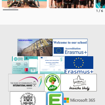
1
/
6