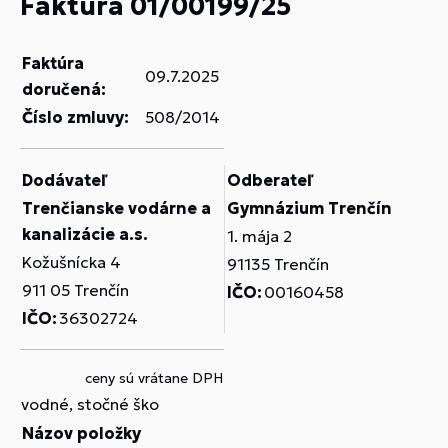
Faktúra 01/00199/25
Faktúra
09.7.2025
doručená:
Číslo zmluvy:
508/2014
Dodávateľ
Odberateľ
Trenčianske vodárne a
Gymnázium Trenčín
kanalizácie a.s.
1. mája 2
Kožušnícka 4
91135 Trenčín
911 05 Trenčín
IČO:
00160458
IČO:
36302724
ceny sú vrátane DPH
vodné, stočné ško
Názov položky