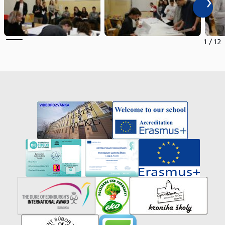
1
/
12