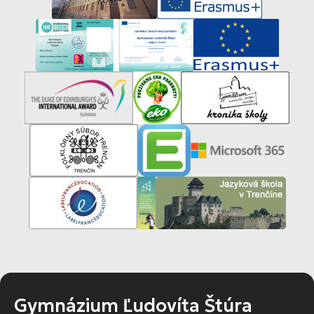
Gymnázium Ľudovíta Štúra