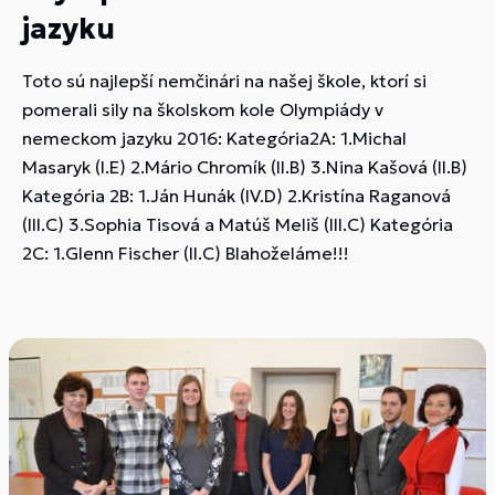
jazyku
Toto sú najlepší nemčinári na našej škole, ktorí si
pomerali sily na školskom kole Olympiády v
nemeckom jazyku 2016: Kategória2A: 1.Michal
Masaryk (I.E) 2.Mário Chromík (II.B) 3.Nina Kašová (II.B)
Kategória 2B: 1.Ján Hunák (IV.D) 2.Kristína Raganová
(III.C) 3.Sophia Tisová a Matúš Meliš (III.C) Kategória
2C: 1.Glenn Fischer (II.C) Blahoželáme!!!