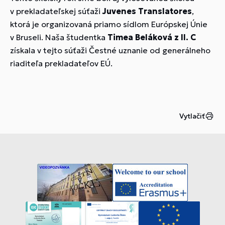
v prekladateľskej súťaži
Juvenes Translatores
,
ktorá je organizovaná priamo sídlom Európskej Únie
v Bruseli. Naša študentka
Timea Beláková z II. C
získala v tejto súťaži Čestné uznanie od generálneho
riaditeľa prekladateľov EÚ.
Vytlačiť