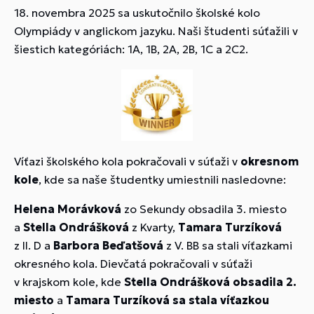
18. novembra 2025 sa uskutočnilo školské kolo
Olympiády v anglickom jazyku. Naši študenti súťažili v
šiestich kategóriách: 1A, 1B, 2A, 2B, 1C a 2C2.
Víťazi školského kola pokračovali v súťaži v
okresnom
kole
, kde sa naše študentky umiestnili nasledovne:
Helena Morávková
zo Sekundy obsadila 3. miesto
a
Stella Ondrášková
z Kvarty,
Tamara
Turzíková
z II. D a
Barbora Beďatšová
z V. BB sa stali víťazkami
okresného kola. Dievčatá pokračovali v súťaži
v krajskom kole, kde
Stella Ondrášková obsadila 2.
miesto
a
Tamara
Turzíková sa stala víťazkou