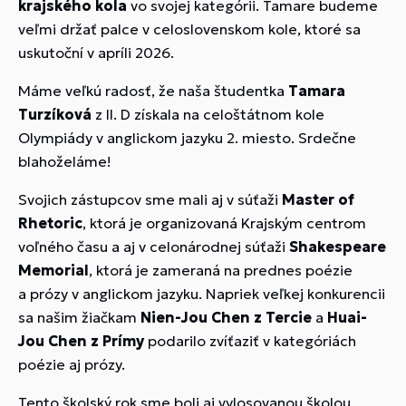
krajského kola
vo svojej kategórii. Tamare budeme
veľmi držať palce v celoslovenskom kole, ktoré sa
uskutoční v apríli 2026.
Máme veľkú radosť, že naša študentka
Tamara
Turzíková
z II. D získala na celoštátnom kole
Olympiády v anglickom jazyku 2. miesto. Srdečne
blahoželáme!
Svojich zástupcov sme mali aj v súťaži
Master of
Rhetoric
, ktorá je organizovaná Krajským centrom
voľného času a aj v celonárodnej súťaži
Shakespeare
Memorial
, ktorá je zameraná na prednes poézie
a prózy v anglickom jazyku. Napriek veľkej konkurencii
sa našim žiačkam
Nien-Jou Chen z Tercie
a
Huai-
Jou Chen z Prímy
podarilo zvíťaziť v kategóriách
poézie aj prózy.
Tento školský rok sme boli aj vylosovanou školou