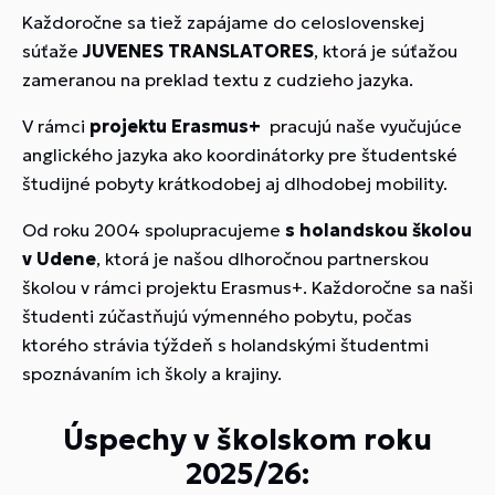
Každoročne sa tiež zapájame do celoslovenskej
súťaže
JUVENES TRANSLATORES
, ktorá je súťažou
zameranou na preklad textu z cudzieho jazyka.
V rámci
projektu Erasmus+
pracujú naše vyučujúce
anglického jazyka ako koordinátorky pre študentské
študijné pobyty krátkodobej aj dlhodobej mobility.
Od roku 2004 spolupracujeme
s holandskou školou
v Udene
, ktorá je našou dlhoročnou partnerskou
školou v rámci projektu Erasmus+. Každoročne sa naši
študenti zúčastňujú výmenného pobytu, počas
ktorého strávia týždeň s holandskými študentmi
spoznávaním ich školy a krajiny.
Úspechy v školskom roku
2025/26: