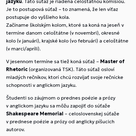
jazyku
. Táto súťaž je riadená celoštátnou komisiou.
Je to postupová súťaž – to znamená, že len víťaz
postupuje do vyššieho kola.
Začíname školským kolom, ktoré sa koná na jeseň v
termíne danom celoštátne (v novembri), okresné
kolo (v januári), krajské kolo (vo februári) a celoštátne
(v marci/apríli).
V jesennom termíne sa tiež koná súťaž –
Master of
Rhetoric
(organizovaná TSK). Táto súťaž osloví
mladých rečníkov, ktorí chcú rozvíjať svoje rečnícke
schopnosti v anglickom jazyku.
Študenti so záujmom o prednes poézie a prózy
v anglickom jazyku sa môžu zapojiť do súťaže
Shakespeare Memorial
– celoslovenskej súťaže
v prednese poézie a prózy od anglicky píšucich
autorov.