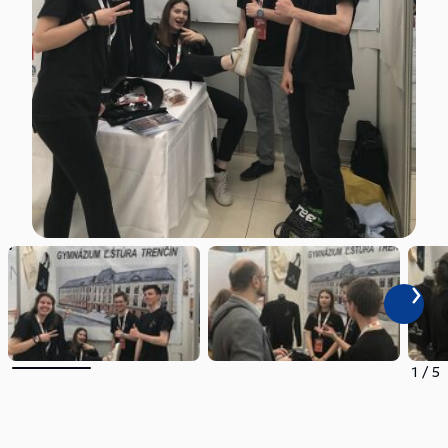
1
/
5