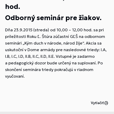
hod.
Odborný seminár pre žiakov.
Dňa 23.9.2015 (streda) od 10,00 – 12,00 hod. sa pri
príležitosti Roku Ľ. Štúra zúčastní GĽŠ na odbornom
seminári „
Kým duch v národe, národ žije
“. Akcia sa
uskutoční v Dome armády pre nasledovné triedy: I.A,
I.B, I.C, I.D, II.B, II.C, II.D, II.E. Vstupné je zadarmo
a pedagogický dozor bude určený na suplovaní. Po
skončení seminára triedy pokračujú v riadnom
vyučovaní.
Vytlačiť