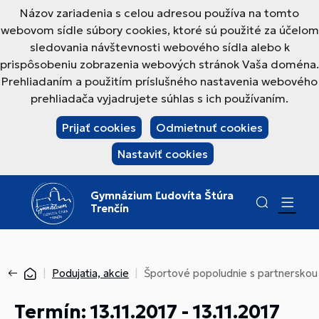
Názov zariadenia s celou adresou používa na tomto
webovom sídle súbory cookies, ktoré sú použité za účelom
sledovania návštevnosti webového sídla alebo k
prispôsobeniu zobrazenia webových stránok Vaša doména.
Prehliadaním a použitím príslušného nastavenia webového
prehliadača vyjadrujete súhlas s ich používaním.
Prijať cookies
Odmietnuť cookies
Nastaviť cookies
Gymnázium Ľudovíta Štúra
Trenčín
Podujatia, akcie
Športové popoludnie s partnersko
Termín: 13.11.2017 - 13.11.2017