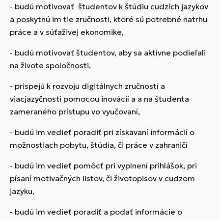
- budú motivovať študentov k štúdiu cudzích jazykov
a poskytnú im tie zručnosti, ktoré sú potrebné natrhu
práce a v súťaživej ekonomike,
- budú motivovať študentov, aby sa aktívne podieľali
na živote spoločnosti,
- prispejú k rozvoju digitálnych zručností a
viacjazyčnosti pomocou inovácií a a na študenta
zameraného prístupu vo vyučovaní,
- budú im vedieť poradiť pri získavaní informácií o
možnostiach pobytu, štúdia, či práce v zahraničí
- budú im vedieť pomôcť pri vyplnení prihlášok, pri
písaní motivačných listov, či životopisov v cudzom
jazyku,
- budú im vedieť poradiť a podať informácie o