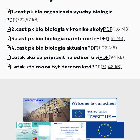
1.cast pk bio organizacia vyucby biologie
PDF
(722,57 kB)
2.cast pk bio biologia v kronike skoly
PDF
(1,6 MB)
3.cast pk bio biologia na internete
PDF
(1,51 MB)
4.cast pk bio biologia aktualne
PDF
(1,02 MB)
Letak ako sa pripravit na odber krvi
PDF
(94 kB)
Letak kto moze byt darcom krvi
PDF
(31,48 kB)