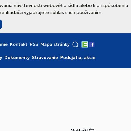
ovania návštevnosti webového sídla alebo k prispôsobeniu
hliadača vyjadrujete súhlas s ich používaním.
enie
Kontakt
RSS
Mapa stránky
Edupage
Facebook
y
Dokumenty
Stravovanie
Podujatia, akcie
Vytlačiť