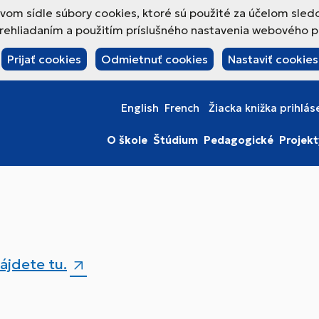
om sídle súbory cookies, ktoré sú použité za účelom sled
hliadaním a použitím príslušného nastavenia webového pre
Prijať cookies
Odmietnuť cookies
Nastaviť cookies
English
French
Žiacka knižka prihlás
O škole
Štúdium
Pedagogické
Projekt
ájdete tu.